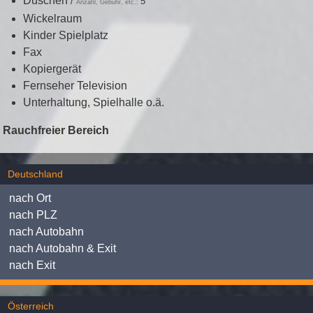
Duschen
/
5
Anzahl, Gebühr, etc.:
Wickelraum
Kinder Spielplatz
Fax
Kopiergerät
Fernseher Television
Unterhaltung, Spielhalle o.ä.
Rauchfreier Bereich
Deutschland
nach Ort
nach PLZ
nach Autobahn
nach Autobahn & Exit
nach Exit
Österreich