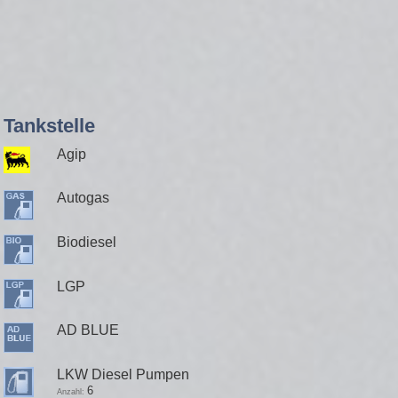
Tankstelle
Agip
Autogas
Biodiesel
LGP
AD BLUE
LKW Diesel Pumpen
6
Anzahl: