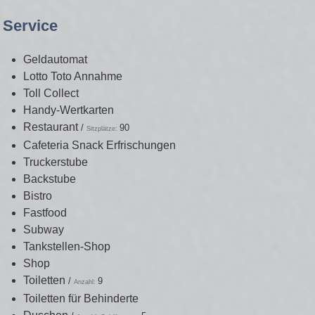
Service
Geldautomat
Lotto Toto Annahme
Toll Collect
Handy-Wertkarten
Restaurant
/
90
Sitzplätze:
Cafeteria Snack Erfrischungen
Truckerstube
Backstube
Bistro
Fastfood
Subway
Tankstellen-Shop
Shop
Toiletten
/
9
Anzahl:
Toiletten für Behinderte