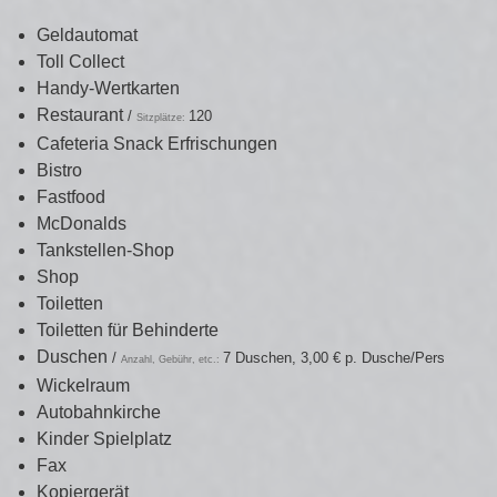
Geldautomat
Toll Collect
Handy-Wertkarten
Restaurant
/
120
Sitzplätze:
Cafeteria Snack Erfrischungen
Bistro
Fastfood
McDonalds
Tankstellen-Shop
Shop
Toiletten
Toiletten für Behinderte
Duschen
/
7 Duschen, 3,00 € p. Dusche/Pers
Anzahl, Gebühr, etc.:
Wickelraum
Autobahnkirche
Kinder Spielplatz
Fax
Kopiergerät